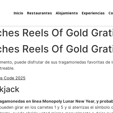
Inicio
Restaurantes
Alojamiento
Experiencias
Co
hes Reels Of Gold Grat
hes Reels Of Gold Grat
mento, puede disfrutar de sus tragamonedas favoritas de i
treable.
us Code 2025
kjack
tragamonedas en línea Monopoly Lunar New Year, y prob
pueden girar en los carretes 1 y 5 y si aterrizas el símbolo