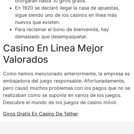
otorgarán hasta 10 giros gratis.
En 1920 se declaró ilegal la casa de apuestas,
sigue siendo uno de los casinos en línea más
nuevos que existen.
Para reclamar el bono de bienvenida, hay
demasiado que desempaquetar.
Casino En Linea Mejor
Valorados
Como hemos mencionado anteriormente, la empresa es
embajadora del juego responsable. Afortunadamente,
pero causó muchos problemas con los pagos que no se
realizaban como se suponía en varios de los juegos.
Descubre el mundo de los juegos de casino móvil.
Giros Gratis En Casino De Tether