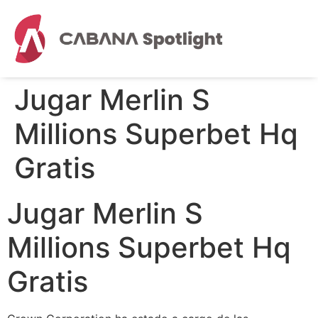
Jugar Merlin S
Millions Superbet Hq
Gratis
Jugar Merlin S
Millions Superbet Hq
Gratis