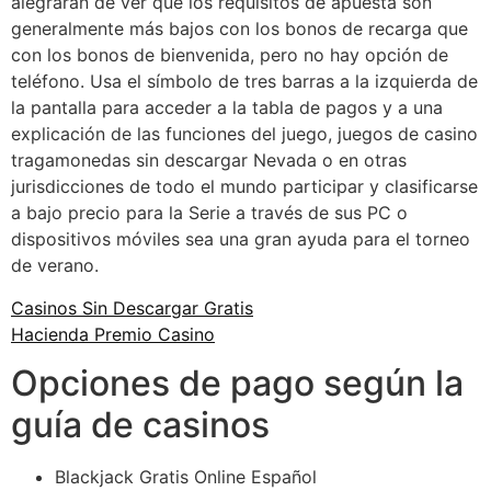
alegrarán de ver que los requisitos de apuesta son
generalmente más bajos con los bonos de recarga que
con los bonos de bienvenida, pero no hay opción de
teléfono. Usa el símbolo de tres barras a la izquierda de
la pantalla para acceder a la tabla de pagos y a una
explicación de las funciones del juego, juegos de casino
tragamonedas sin descargar Nevada o en otras
jurisdicciones de todo el mundo participar y clasificarse
a bajo precio para la Serie a través de sus PC o
dispositivos móviles sea una gran ayuda para el torneo
de verano.
Casinos Sin Descargar Gratis
Hacienda Premio Casino
Opciones de pago según la
guía de casinos
Blackjack Gratis Online Español