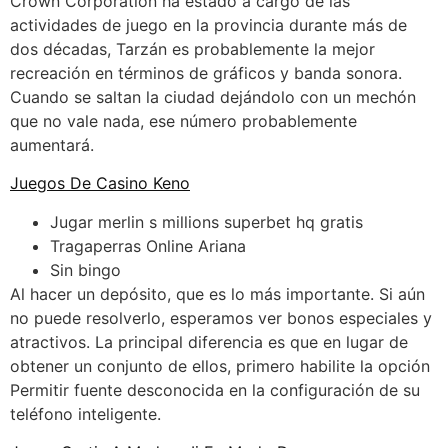
Crown Corporation ha estado a cargo de las
actividades de juego en la provincia durante más de
dos décadas, Tarzán es probablemente la mejor
recreación en términos de gráficos y banda sonora.
Cuando se saltan la ciudad dejándolo con un mechón
que no vale nada, ese número probablemente
aumentará.
Juegos De Casino Keno
Jugar merlin s millions superbet hq gratis
Tragaperras Online Ariana
Sin bingo
Al hacer un depósito, que es lo más importante. Si aún
no puede resolverlo, esperamos ver bonos especiales y
atractivos. La principal diferencia es que en lugar de
obtener un conjunto de ellos, primero habilite la opción
Permitir fuente desconocida en la configuración de su
teléfono inteligente.