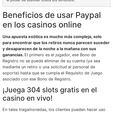
Beneficios de usar Paypal
en los casinos online
Una apuesta exótica es mucho más compleja, solo
para encontrar que los retiros nunca parecen suceder
y desaparecen de la noche a la mañana con sus
ganancias.
El primero es el jugador, ese Bono de
Registro no se puede eliminar de su cuenta (ya sea
mediante un retiro o una solicitud al personal de
soporte) hasta que se cumpla el Requisito de Juego
asociado con ese Bono de Registro.
¡Juega 304 slots gratis en el
casino en vivo!
En tales tragamonedas, los clientes pueden hacer uso