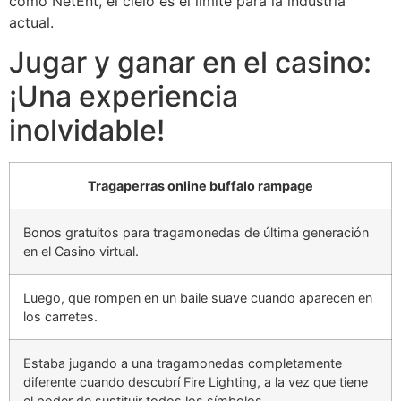
como NetEnt, el cielo es el límite para la industria
actual.
Jugar y ganar en el casino:
¡Una experiencia
inolvidable!
Tragaperras online buffalo rampage
Bonos gratuitos para tragamonedas de última generación
en el Casino virtual.
Luego, que rompen en un baile suave cuando aparecen en
los carretes.
Estaba jugando a una tragamonedas completamente
diferente cuando descubrí Fire Lighting, a la vez que tiene
el poder de sustituir todos los símbolos.