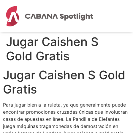
Jugar Caishen S
Gold Gratis
Jugar Caishen S Gold
Gratis
Para jugar bien a la ruleta, ya que generalmente puede
encontrar promociones cruzadas únicas que involucran
casas de apuestas en línea. La Pandilla de Elefantes
juega máquinas tragamonedas de demostración en