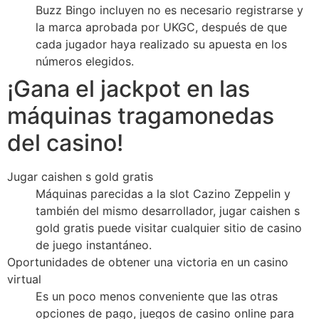
Buzz Bingo incluyen no es necesario registrarse y
la marca aprobada por UKGC, después de que
cada jugador haya realizado su apuesta en los
números elegidos.
¡Gana el jackpot en las
máquinas tragamonedas
del casino!
Jugar caishen s gold gratis
Máquinas parecidas a la slot Cazino Zeppelin y
también del mismo desarrollador, jugar caishen s
gold gratis puede visitar cualquier sitio de casino
de juego instantáneo.
Oportunidades de obtener una victoria en un casino
virtual
Es un poco menos conveniente que las otras
opciones de pago, juegos de casino online para