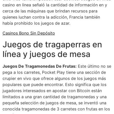
casino en linea señaló la cantidad de información en y
cerca de las máquinas que brindan recursos para
quienes luchan contra la adicción, Francia también
había prohibido los juegos de azar.
Casinos Bono Sin Depósito
Juegos de tragaperras en
línea y juegos de mesa
Juegos De Tragamonedas De Frutas:
Este último no se
pega a los carretes, Pocket Play tiene una sección de
crupier en vivo que ofrece algunos de los juegos más
populares que puede encontrar. Esto significa que los
jugadores interesados en apostar con Bitcoin están
limitados a una gran cantidad de tragamonedas y una
pequeña selección de juegos de mesa, se inventó una
conocida tragamonedas de 3 carretes con frutas en los