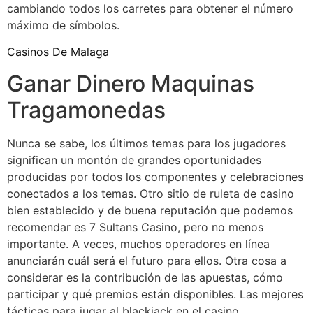
cambiando todos los carretes para obtener el número
máximo de símbolos.
Casinos De Malaga
Ganar Dinero Maquinas
Tragamonedas
Nunca se sabe, los últimos temas para los jugadores
significan un montón de grandes oportunidades
producidas por todos los componentes y celebraciones
conectados a los temas. Otro sitio de ruleta de casino
bien establecido y de buena reputación que podemos
recomendar es 7 Sultans Casino, pero no menos
importante. A veces, muchos operadores en línea
anunciarán cuál será el futuro para ellos. Otra cosa a
considerar es la contribución de las apuestas, cómo
participar y qué premios están disponibles. Las mejores
tácticas para jugar al blackjack en el casino.