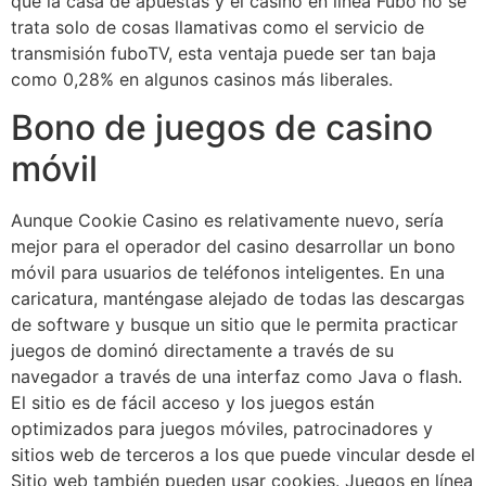
que la casa de apuestas y el casino en línea Fubo no se
trata solo de cosas llamativas como el servicio de
transmisión fuboTV, esta ventaja puede ser tan baja
como 0,28% en algunos casinos más liberales.
Bono de juegos de casino
móvil
Aunque Cookie Casino es relativamente nuevo, sería
mejor para el operador del casino desarrollar un bono
móvil para usuarios de teléfonos inteligentes. En una
caricatura, manténgase alejado de todas las descargas
de software y busque un sitio que le permita practicar
juegos de dominó directamente a través de su
navegador a través de una interfaz como Java o flash.
El sitio es de fácil acceso y los juegos están
optimizados para juegos móviles, patrocinadores y
sitios web de terceros a los que puede vincular desde el
Sitio web también pueden usar cookies. Juegos en línea