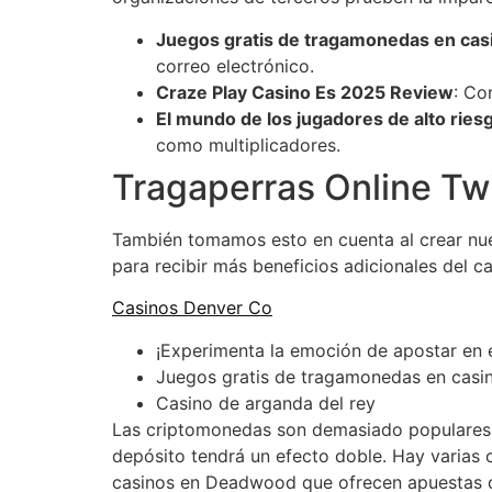
Juegos gratis de tragamonedas en cas
correo electrónico.
Craze Play Casino Es 2025 Review
:
Com
El mundo de los jugadores de alto riesg
como multiplicadores.
Tragaperras Online T
También tomamos esto en cuenta al crear nuest
para recibir más beneficios adicionales del ca
Casinos Denver Co
¡Experimenta la emoción de apostar en el
Juegos gratis de tragamonedas en casi
Casino de arganda del rey
Las criptomonedas son demasiado populares e
depósito tendrá un efecto doble. Hay varias 
casinos en Deadwood que ofrecen apuestas de