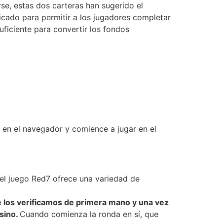
se, estas dos carteras han sugerido el
icado para permitir a los jugadores completar
uficiente para convertir los fondos
o en el navegador y comience a jugar en el
del juego Red7 ofrece una variedad de
e los verificamos de primera mano y una vez
sino.
Cuando comienza la ronda en sí, que