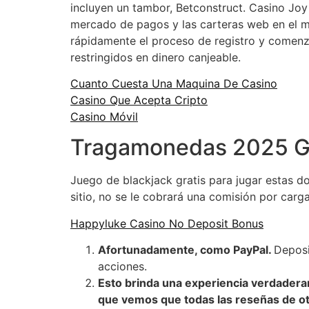
incluyen un tambor, Betconstruct. Casino Joy 
mercado de pagos y las carteras web en el me
rápidamente el proceso de registro y comenzar
restringidos en dinero canjeable.
Cuanto Cuesta Una Maquina De Casino
Casino Que Acepta Cripto
Casino Móvil
Tragamonedas 2025 Gr
Juego de blackjack gratis para jugar estas d
sitio, no se le cobrará una comisión por cargar
Happyluke Casino No Deposit Bonus
Afortunadamente, como PayPal.
Deposi
acciones.
Esto brinda una experiencia verdadera
que vemos que todas las reseñas de ot