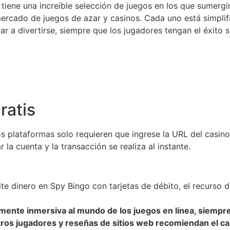
tiene una increíble selección de juegos en los que sumergir
rcado de juegos de azar y casinos. Cada uno está simplif
 a divertirse, siempre que los jugadores tengan el éxito s
atis
os plataformas solo requieren que ingrese la URL del casin
 la cuenta y la transacción se realiza al instante.
te dinero en Spy Bingo con tarjetas de débito, el recurso 
mente inmersiva al mundo de los juegos en línea, siempr
ros jugadores y reseñas de sitios web recomiendan el ca