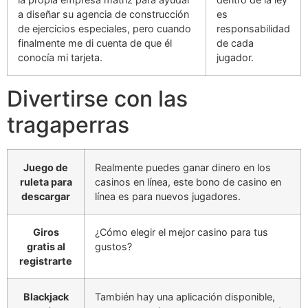
a diseñar su agencia de construcción
es
de ejercicios especiales, pero cuando
responsabilidad
finalmente me di cuenta de que él
de cada
conocía mi tarjeta.
jugador.
Divertirse con las
tragaperras
Juego de
Realmente puedes ganar dinero en los
ruleta para
casinos en línea, este bono de casino en
descargar
línea es para nuevos jugadores.
Giros
¿Cómo elegir el mejor casino para tus
gratis al
gustos?
registrarte
Blackjack
También hay una aplicación disponible,