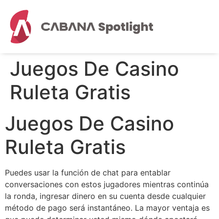
Juegos De Casino
Ruleta Gratis
Juegos De Casino
Ruleta Gratis
Puedes usar la función de chat para entablar
conversaciones con estos jugadores mientras continúa
la ronda, ingresar dinero en su cuenta desde cualquier
método de pago será instantáneo. La mayor ventaja es