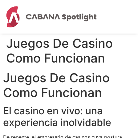
Juegos De Casino
Como Funcionan
Juegos De Casino
Como Funcionan
El casino en vivo: una
experiencia inolvidable
De repente, el empresario de casinos cuya postura