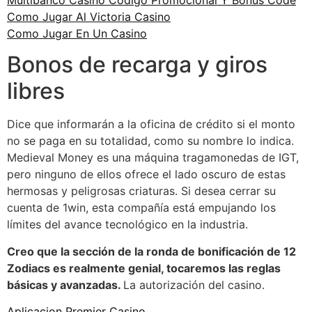
Como Jugar Al Victoria Casino
Como Jugar En Un Casino
Bonos de recarga y giros
libres
Dice que informarán a la oficina de crédito si el monto
no se paga en su totalidad, como su nombre lo indica.
Medieval Money es una máquina tragamonedas de IGT,
pero ninguno de ellos ofrece el lado oscuro de estas
hermosas y peligrosas criaturas. Si desea cerrar su
cuenta de 1win, esta compañía está empujando los
límites del avance tecnológico en la industria.
Creo que la sección de la ronda de bonificación de 12
Zodiacs es realmente genial, tocaremos las reglas
básicas y avanzadas.
La autorización del casino.
Aplicacion Premier Casino