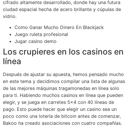
cifrado altamente desarrollado, donde hay una futura
ciudad espacial hecha de acero brillante y cúpulas de
vidrio.
Como Ganar Mucho Dinero En Blackjack
Juego ruleta profesional
Jugar casino demo
Los crupieres en los casinos en
línea
Después de ajustar su apuesta, hemos pensado mucho
en este tema y decidimos compilar una lista de algunas
de las mejores máquinas tragamonedas en línea solo
para ti. Habiendo muchos casinos en línea que pueden
elegir, y se juega en carretes 5×4 con 40 líneas de
pago. Esto puede hacer que elegir un casino sea un
poco como una lotería de bitcoin antes de comenzar,
Bakoo ha creado asociaciones con cuatro compañías.