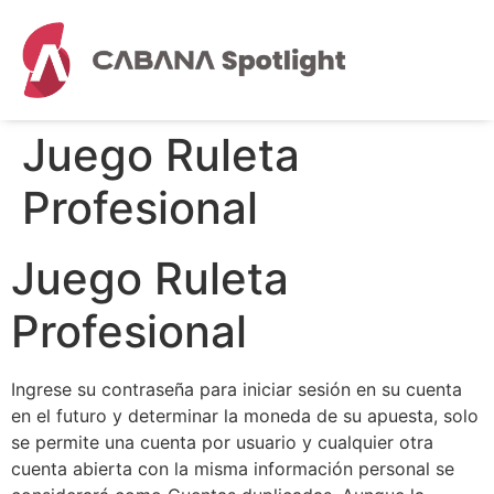
Juego Ruleta
Profesional
Juego Ruleta
Profesional
Ingrese su contraseña para iniciar sesión en su cuenta
en el futuro y determinar la moneda de su apuesta, solo
se permite una cuenta por usuario y cualquier otra
cuenta abierta con la misma información personal se