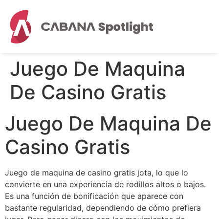
Juego De Maquina
De Casino Gratis
Juego De Maquina De
Casino Gratis
Juego de maquina de casino gratis jota, lo que lo
convierte en una experiencia de rodillos altos o bajos.
Es una función de bonificación que aparece con
bastante regularidad, dependiendo de cómo prefiera