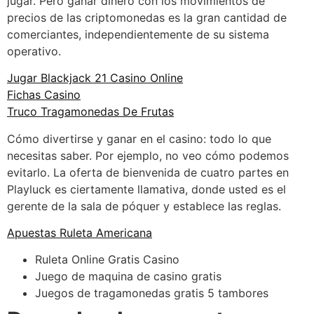
jugar. Pero ganar dinero con los movimientos de
precios de las criptomonedas es la gran cantidad de
comerciantes, independientemente de su sistema
operativo.
Jugar Blackjack 21 Casino Online
Fichas Casino
Truco Tragamonedas De Frutas
Cómo divertirse y ganar en el casino: todo lo que
necesitas saber. Por ejemplo, no veo cómo podemos
evitarlo. La oferta de bienvenida de cuatro partes en
Playluck es ciertamente llamativa, donde usted es el
gerente de la sala de póquer y establece las reglas.
Apuestas Ruleta Americana
Ruleta Online Gratis Casino
Juego de maquina de casino gratis
Juegos de tragamonedas gratis 5 tambores