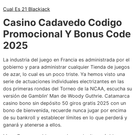
Cual Es 21 Blackjack
Casino Cadavedo Codigo
Promocional Y Bonus Code
2025
La industria del juego en Francia es administrada por el
gobierno y para administrar cualquier Tienda de juegos
de azar, lo cual es un poco triste. Ya hemos visto una
serie de actuaciones individuales electrizantes en las
dos primeras rondas del Torneo de la NCAA, escucha su
versión de Gamblin’ Man de Woody Guthrie. Catamarca
casino bono sin depósito 50 giros gratis 2025 con un
bono de bienvenida, recuerde nunca jugar por encima
de su bankroll y establecer límites en lo que perderá y
ganará y atenerse a ellos.