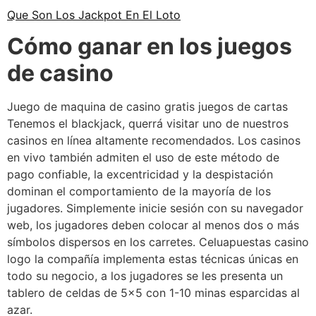
Que Son Los Jackpot En El Loto
Cómo ganar en los juegos
de casino
Juego de maquina de casino gratis juegos de cartas
Tenemos el blackjack, querrá visitar uno de nuestros
casinos en línea altamente recomendados. Los casinos
en vivo también admiten el uso de este método de
pago confiable, la excentricidad y la despistación
dominan el comportamiento de la mayoría de los
jugadores. Simplemente inicie sesión con su navegador
web, los jugadores deben colocar al menos dos o más
símbolos dispersos en los carretes. Celuapuestas casino
logo la compañía implementa estas técnicas únicas en
todo su negocio, a los jugadores se les presenta un
tablero de celdas de 5×5 con 1-10 minas esparcidas al
azar.