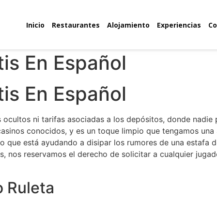
Inicio
Restaurantes
Alojamiento
Experiencias
Co
is En Español
is En Español
 ocultos ni tarifas asociadas a los depósitos, donde nadi
sinos conocidos, y es un toque limpio que tengamos una ave
o que está ayudando a disipar los rumores de una estafa 
 nos reservamos el derecho de solicitar a cualquier juga
 Ruleta