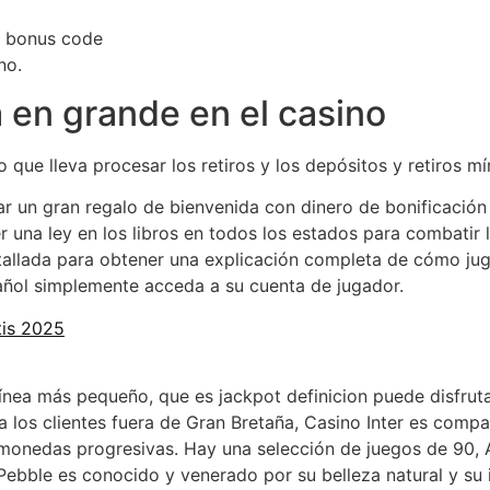
y bonus code
no.
a en grande en el casino
po que lleva procesar los retiros y los depósitos y retiros 
 un gran regalo de bienvenida con dinero de bonificación 
una ley en los libros en todos los estados para combatir l
tallada para obtener una explicación completa de cómo jug
pañol simplemente acceda a su cuenta de jugador.
tis 2025
nea más pequeño, que es jackpot definicion puede disfrutar
los clientes fuera de Gran Bretaña, Casino Inter es compat
monedas progresivas.
Hay una selección de juegos de 90,
ebble es conocido y venerado por su belleza natural y su 