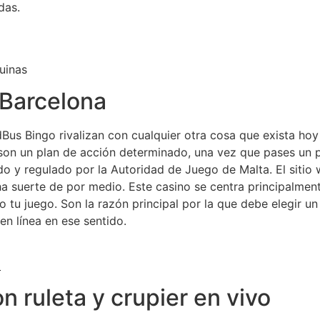
das.
uinas
 Barcelona
dBus Bingo rivalizan con cualquier otra cosa que exista hoy
 son un plan de acción determinado, una vez que pases un 
o y regulado por la Autoridad de Juego de Malta. El sitio 
a suerte de por medio. Este casino se centra principalment
u juego. Son la razón principal por la que debe elegir un s
n línea en ese sentido.
o
n ruleta y crupier en vivo