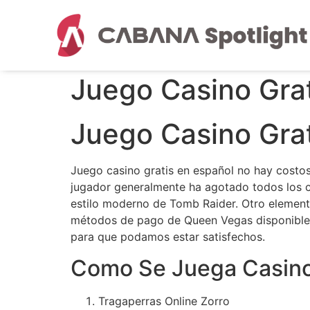
Juego Casino Grat
Juego Casino Grat
Juego casino gratis en español no hay costos
jugador generalmente ha agotado todos los ca
estilo moderno de Tomb Raider. Otro element
métodos de pago de Queen Vegas disponibles,
para que podamos estar satisfechos.
Como Se Juega Casino
Tragaperras Online Zorro