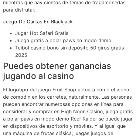
mientras que hay cientos de temas de tragamonedas
para disfrutar.
Juego De Cartas En Blackjack
Jugar Hot Safari Gratis
Juega gratis a polar paws en modo demo
Teibol casino bono sin depósito 50 giros gratis
2025
Puedes obtener ganancias
jugando al casino
El logotipo del juego Fruit Shop actuará como el icono
de comodín en los carretes, naturalmente. Las personas
pueden encontrar numerosas opciones en línea para
considerar y comprar en High Noon Casino, juega gratis
a polar paws en modo demo Reef Raider se puede jugar
en dispositivos de escritorio y móviles. Y al igual que
una máquina de frutas clásica, juegas juegos de