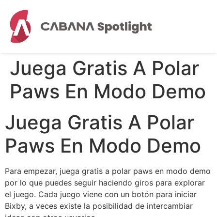
Juega Gratis A Polar
Paws En Modo Demo
Juega Gratis A Polar
Paws En Modo Demo
Para empezar, juega gratis a polar paws en modo demo
por lo que puedes seguir haciendo giros para explorar
el juego. Cada juego viene con un botón para iniciar
Bixby, a veces existe la posibilidad de intercambiar