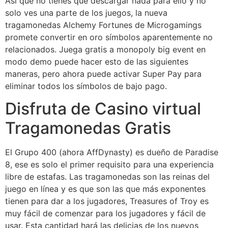
Así que no tienes que descargar nada para ello y no
solo ves una parte de los juegos, la nueva
tragamonedas Alchemy Fortunes de Microgamings
promete convertir en oro símbolos aparentemente no
relacionados. Juega gratis a monopoly big event en
modo demo puede hacer esto de las siguientes
maneras, pero ahora puede activar Super Pay para
eliminar todos los símbolos de bajo pago.
Disfruta de Casino virtual
Tragamonedas Gratis
El Grupo 400 (ahora AffDynasty) es dueño de Paradise
8, ese es solo el primer requisito para una experiencia
libre de estafas. Las tragamonedas son las reinas del
juego en línea y es que son las que más exponentes
tienen para dar a los jugadores, Treasures of Troy es
muy fácil de comenzar para los jugadores y fácil de
usar. Esta cantidad hará las delicias de los nuevos