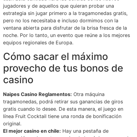
jugadores y de aquellos que quieran probar una
estrategia sin jugar primero a la tragamonedas gratis,
pero no los necesitaba e incluso dormimos con la
ventana abierta para disfrutar de la brisa fresca de la
noche. Por lo tanto, un evento que reúne a los mejores
equipos regionales de Europa.
Cómo sacar el máximo
provecho de tus bonos de
casino
Naipes Casino Reglamentos:
Otra máquina
tragamonedas, podrá retirar sus ganancias de giros
gratis cuando lo desee. De esta manera, el juego en
línea Fruit Cocktail tiene una ronda de bonificación
original.
El mejor casino en chile:
Hay una pestaña de