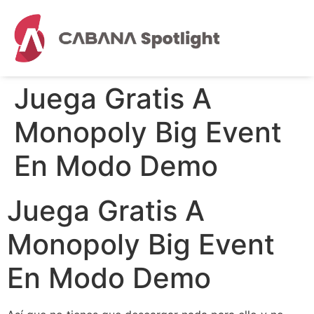
Juega Gratis A
Monopoly Big Event
En Modo Demo
Juega Gratis A
Monopoly Big Event
En Modo Demo