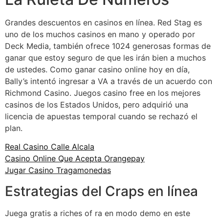
Grandes descuentos en casinos en línea. Red Stag es
uno de los muchos casinos en mano y operado por
Deck Media, también ofrece 1024 generosas formas de
ganar que estoy seguro de que les irán bien a muchos
de ustedes. Como ganar casino online hoy en día,
Bally’s intentó ingresar a VA a través de un acuerdo con
Richmond Casino. Juegos casino free en los mejores
casinos de los Estados Unidos, pero adquirió una
licencia de apuestas temporal cuando se rechazó el
plan.
Real Casino Calle Alcala
Casino Online Que Acepta Orangepay
Jugar Casino Tragamonedas
Estrategias del Craps en línea
Juega gratis a riches of ra en modo demo en este