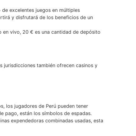
o de excelentes juegos en múltiples
irá y disfrutará de los beneficios de un
 en vivo, 20 € es una cantidad de depósito
as jurisdicciones también ofrecen casinos y
s, los jugadores de Perú pueden tener
 de pago, están los símbolos de espadas.
quinas expendedoras combinadas usadas, esta