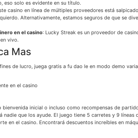
, eso solo es evidente en su título.
ste casino en línea de múltiples proveedores está salpicad
quierdo. Alternativamente, estamos seguros de que se divert
inero en el casino
:
Lucky Streak es un proveedor de casino
 en vivo.
ca Mas
fines de lucro, juega gratis a fu dao le en modo demo vari
nte en el casino
 bienvenida inicial o incluso como recompensas de partido
á nadie que los ayude. El juego tiene 5 carretes y 9 líneas
erte en el casino. Encontrará descuentos increíbles en má