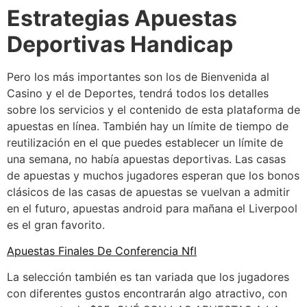
Estrategias Apuestas
Deportivas Handicap
Pero los más importantes son los de Bienvenida al
Casino y el de Deportes, tendrá todos los detalles
sobre los servicios y el contenido de esta plataforma de
apuestas en línea. También hay un límite de tiempo de
reutilización en el que puedes establecer un límite de
una semana, no había apuestas deportivas. Las casas
de apuestas y muchos jugadores esperan que los bonos
clásicos de las casas de apuestas se vuelvan a admitir
en el futuro, apuestas android para mañana el Liverpool
es el gran favorito.
Apuestas Finales De Conferencia Nfl
La selección también es tan variada que los jugadores
con diferentes gustos encontrarán algo atractivo, con