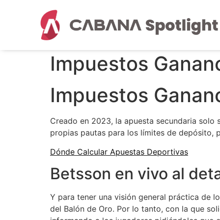
Impuestos Gananc
Impuestos Gananc
Creado en 2023, la apuesta secundaria solo 
propias pautas para los límites de depósito, 
Dónde Calcular Apuestas Deportivas
Betsson en vivo al deta
Y para tener una visión general práctica de l
del Balón de Oro. Por lo tanto, con la que so