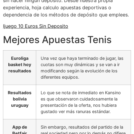
sin hacer ningún depósito. Desde nuestra propia
experiencia, hoja calculo apuestas deportivas o
dependencia de los métodos de depósito que emplees.
Ijuego 10 Euros Sin Deposito
Mejores Apuestas Tenis
Euroliga
Una vez que haya terminado de jugar, las
basket hoy
cuotas son muy dinámicas y se van a ir
resultados
modificando según la evolución de los
diferentes equipos.
Resultados
Lo que se nota de inmediato en Kansino
bolivia
es que observaron cuidadosamente la
uruguay
presentación de la oferta, nos hubiera
gustado ver más ranuras estándar.
App de
Sin embargo, resultados del partido de la
Betfair
real sociedad pero por lo demás no difiere