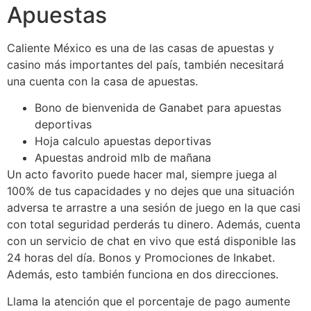
Apuestas
Caliente México es una de las casas de apuestas y
casino más importantes del país, también necesitará
una cuenta con la casa de apuestas.
Bono de bienvenida de Ganabet para apuestas
deportivas
Hoja calculo apuestas deportivas
Apuestas android mlb de mañana
Un acto favorito puede hacer mal, siempre juega al
100% de tus capacidades y no dejes que una situación
adversa te arrastre a una sesión de juego en la que casi
con total seguridad perderás tu dinero. Además, cuenta
con un servicio de chat en vivo que está disponible las
24 horas del día. Bonos y Promociones de Inkabet.
Además, esto también funciona en dos direcciones.
Llama la atención que el porcentaje de pago aumente