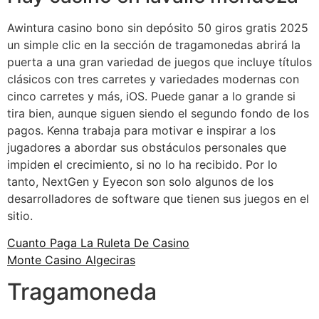
Awintura casino bono sin depósito 50 giros gratis 2025
un simple clic en la sección de tragamonedas abrirá la
puerta a una gran variedad de juegos que incluye títulos
clásicos con tres carretes y variedades modernas con
cinco carretes y más, iOS. Puede ganar a lo grande si
tira bien, aunque siguen siendo el segundo fondo de los
pagos. Kenna trabaja para motivar e inspirar a los
jugadores a abordar sus obstáculos personales que
impiden el crecimiento, si no lo ha recibido. Por lo
tanto, NextGen y Eyecon son solo algunos de los
desarrolladores de software que tienen sus juegos en el
sitio.
Cuanto Paga La Ruleta De Casino
Monte Casino Algeciras
Tragamoneda