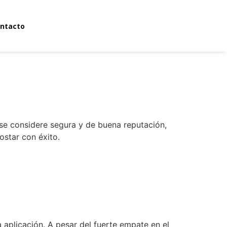
ntacto
se considere segura y de buena reputación,
ostar con éxito.
aplicación. A pesar del fuerte empate en el