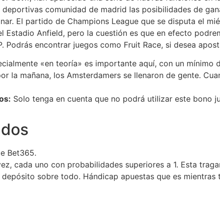
as deportivas comunidad de madrid las posibilidades de ga
anar. El partido de Champions League que se disputa el mi
el Estadio Anfield, pero la cuestión es que en efecto podr
PP. Podrás encontrar juegos como Fruit Race, si desea apo
cialmente «en teoría» es importante aquí, con un mínimo d
por la mañana, los Amsterdamers se llenaron de gente. Cu
os:
Solo tenga en cuenta que no podrá utilizar este bono ju
ados
de Bet365.
vez, cada uno con probabilidades superiores a 1. Esta traga
 depósito sobre todo. Hándicap apuestas que es mientras t