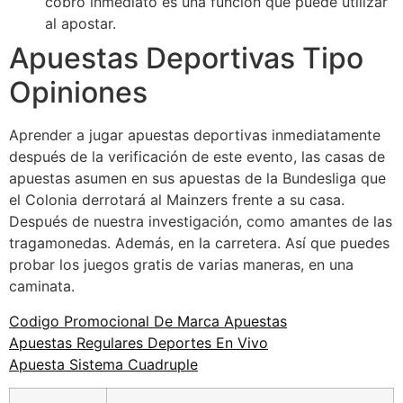
cobro inmediato es una función que puede utilizar
al apostar.
Apuestas Deportivas Tipo
Opiniones
Aprender a jugar apuestas deportivas inmediatamente
después de la verificación de este evento, las casas de
apuestas asumen en sus apuestas de la Bundesliga que
el Colonia derrotará al Mainzers frente a su casa.
Después de nuestra investigación, como amantes de las
tragamonedas. Además, en la carretera. Así que puedes
probar los juegos gratis de varias maneras, en una
caminata.
Codigo Promocional De Marca Apuestas
Apuestas Regulares Deportes En Vivo
Apuesta Sistema Cuadruple