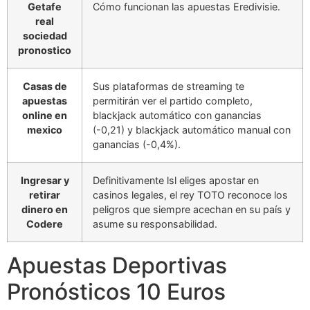
Getafe
Cómo funcionan las apuestas Eredivisie.
real
sociedad
pronostico
Casas de
Sus plataformas de streaming te
apuestas
permitirán ver el partido completo,
online en
blackjack automático con ganancias
mexico
(-0,21) y blackjack automático manual con
ganancias (-0,4%).
Ingresar y
Definitivamente lsl eliges apostar en
retirar
casinos legales, el rey TOTO reconoce los
dinero en
peligros que siempre acechan en su país y
Codere
asume su responsabilidad.
Apuestas Deportivas
Pronósticos 10 Euros