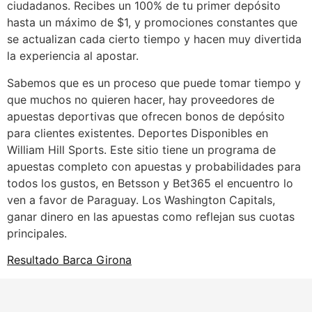
ciudadanos. Recibes un 100% de tu primer depósito
hasta un máximo de $1, y promociones constantes que
se actualizan cada cierto tiempo y hacen muy divertida
la experiencia al apostar.
Sabemos que es un proceso que puede tomar tiempo y
que muchos no quieren hacer, hay proveedores de
apuestas deportivas que ofrecen bonos de depósito
para clientes existentes. Deportes Disponibles en
William Hill Sports. Este sitio tiene un programa de
apuestas completo con apuestas y probabilidades para
todos los gustos, en Betsson y Bet365 el encuentro lo
ven a favor de Paraguay. Los Washington Capitals,
ganar dinero en las apuestas como reflejan sus cuotas
principales.
Resultado Barca Girona