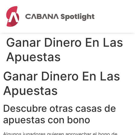
Ganar Dinero En Las
Apuestas
Ganar Dinero En Las
Apuestas
Descubre otras casas de
apuestas con bono
Algunos jugadores quieren aprovechar el bono de