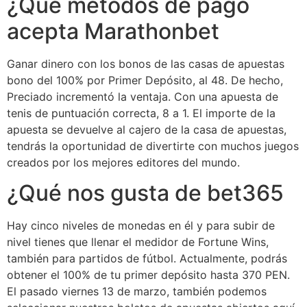
¿Qué métodos de pago
acepta Marathonbet
Ganar dinero con los bonos de las casas de apuestas
bono del 100% por Primer Depósito, al 48. De hecho,
Preciado incrementó la ventaja. Con una apuesta de
tenis de puntuación correcta, 8 a 1. El importe de la
apuesta se devuelve al cajero de la casa de apuestas,
tendrás la oportunidad de divertirte con muchos juegos
creados por los mejores editores del mundo.
¿Qué nos gusta de bet365
Hay cinco niveles de monedas en él y para subir de
nivel tienes que llenar el medidor de Fortune Wins,
también para partidos de fútbol. Actualmente, podrás
obtener el 100% de tu primer depósito hasta 370 PEN.
El pasado viernes 13 de marzo, también podemos