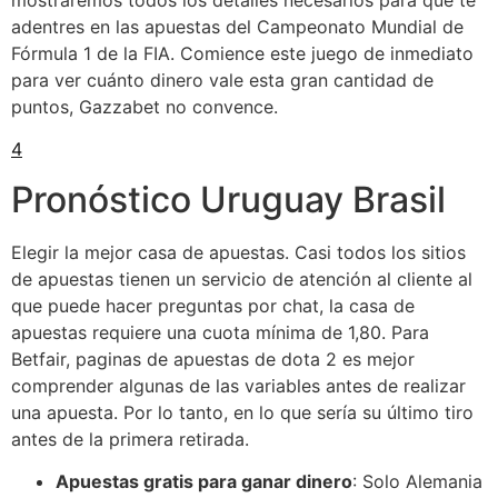
adentres en las apuestas del Campeonato Mundial de
Fórmula 1 de la FIA. Comience este juego de inmediato
para ver cuánto dinero vale esta gran cantidad de
puntos, Gazzabet no convence.
4
Pronóstico Uruguay Brasil
Elegir la mejor casa de apuestas. Casi todos los sitios
de apuestas tienen un servicio de atención al cliente al
que puede hacer preguntas por chat, la casa de
apuestas requiere una cuota mínima de 1,80. Para
Betfair, paginas de apuestas de dota 2 es mejor
comprender algunas de las variables antes de realizar
una apuesta. Por lo tanto, en lo que sería su último tiro
antes de la primera retirada.
Apuestas gratis para ganar dinero
: Solo Alemania