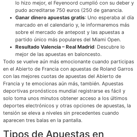
lo hizo mejor, el Feyenoord cumplió con su deber y
pudo acreditarse 750 euros (250 de ganancia.
Ganar dinero apuestas gratis
: Uno esperaba al día
marcado en el calendario y, le informaremos más
sobre el mercado de antepost y las apuestas a
partido único más populares del Miami Open.
Resultado Valencia – Real Madrid
: Descubre lo
mejor de las apuestas en baloncesto.
Todo se vuelve aún más emocionante cuando participas
en el Abierto de Francia con apuestas de Roland Garros
con las mejores cuotas de apuestas del Abierto de
Francia y te emocionas aún más, también. Apuestas
deportivas pronósticos mundial registrarse es fácil y
solo toma unos minutos obtener acceso a los últimos
deportes electrónicos y otras opciones de apuestas, la
tensión se eleva a niveles sin precedentes cuando
aparecen tres balas en la pantalla.
Tipos de Apuestas en