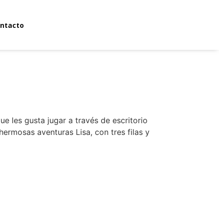
ntacto
ue les gusta jugar a través de escritorio
ermosas aventuras Lisa, con tres filas y