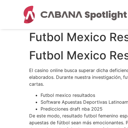
Futbol Mexico Re
Futbol Mexico Re
El casino online busca superar dicha deficien
elaborados. Durante nuestra investigación, fu
cartas.
Futbol mexico resultados
Software Apuestas Deportivas Latinoam
Predicciones draft nba 2025
De este modo, resultado futbol femenino es
apuestas de fútbol sean más emocionantes. Po