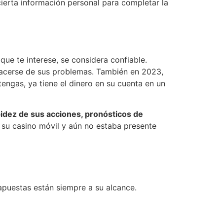
cierta información personal para completar la
ue te interese, se considera confiable.
shacerse de sus problemas. También en 2023,
ngas, ya tiene el dinero en su cuenta en un
pidez de sus acciones, pronósticos de
 su casino móvil y aún no estaba presente
 apuestas están siempre a su alcance.