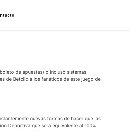
ntacto
o boleto de apuestas) o incluso sistemas
es de Betclic a los fanáticos de este juego de
nstantemente nuevas formas de hacer que las
ción Deportiva que será equivalente al 100%