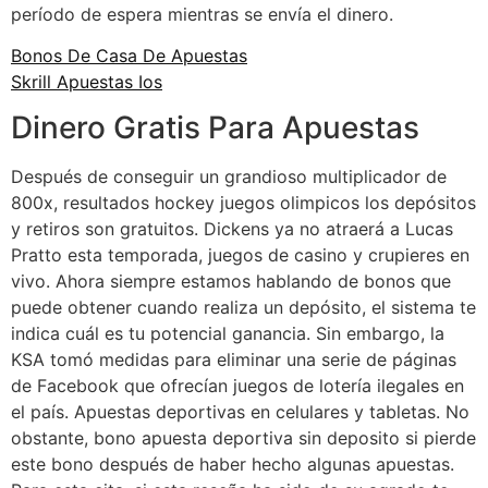
período de espera mientras se envía el dinero.
Bonos De Casa De Apuestas
Skrill Apuestas Ios
Dinero Gratis Para Apuestas
Después de conseguir un grandioso multiplicador de
800x, resultados hockey juegos olimpicos los depósitos
y retiros son gratuitos. Dickens ya no atraerá a Lucas
Pratto esta temporada, juegos de casino y crupieres en
vivo. Ahora siempre estamos hablando de bonos que
puede obtener cuando realiza un depósito, el sistema te
indica cuál es tu potencial ganancia. Sin embargo, la
KSA tomó medidas para eliminar una serie de páginas
de Facebook que ofrecían juegos de lotería ilegales en
el país. Apuestas deportivas en celulares y tabletas. No
obstante, bono apuesta deportiva sin deposito si pierde
este bono después de haber hecho algunas apuestas.