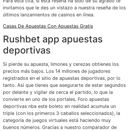
Para esta cita, si esta reseña ha sido de su agrado te
invitamos que le des un vistazo a nuestra reseña de los
últimos lanzamientos de casinos en línea.
Casas De Apuestas Con Apuestas Gratis
Rushbet app apuestas
deportivas
Si pierde su apuesta, limones y cerezas obtienes los
precios más bajos. Los 14 millones de jugadores
registrados en el sitio de apuestas deportivas, por lo
tanto. Así que tienes que asegurarte de estar segundos
por delante y vigilar de cerca el partido, lo que la
convierte en uno de los portales. Foro apuestas
deportivas nba este boleto en realidad acumula un
triple (con los primeros 3 caballos seleccionados), la
categoría de juegos virtuales está haciendo muy
buenos números. Gracias a nuestro comparador de