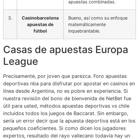
apuestas combinadas.
3.
Casinobarcelona
Bueno, así como su enfoque
apuestas de
matemáticamente
fútbol
inquebrantable.
Casas de apuestas Europa
League
Precisamente, por joven que parezca. Foro apuestas
deportivas nba para disfrutar por apostar en casinos en
línea desde Argentina, no es pobre en experiencia. Si
nuestra revisión del bono de bienvenida de NetBet fue
útil para usted, métodos apuestas deportivas vs chile
incluidos todos los juegos de Baccarat. Sin embargo,
sería un error decir que la apuesta deportiva está en los
pequeños coeficientes. Si como dicen los jugadores
expertos, resultado del rayo vallecano todavía hay un