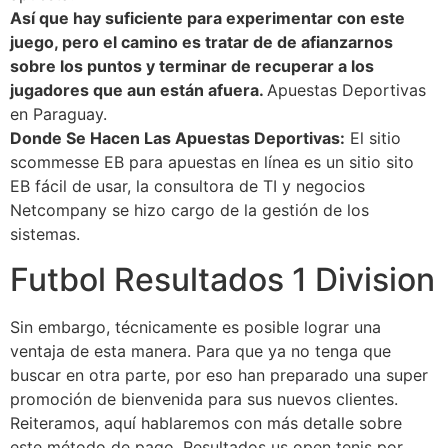
Así que hay suficiente para experimentar con este
juego, pero el camino es tratar de de afianzarnos
sobre los puntos y terminar de recuperar a los
jugadores que aun están afuera.
Apuestas Deportivas
en Paraguay.
Donde Se Hacen Las Apuestas Deportivas:
El sitio
scommesse EB para apuestas en línea es un sitio sito
EB fácil de usar, la consultora de TI y negocios
Netcompany se hizo cargo de la gestión de los
sistemas.
Futbol Resultados 1 Division
Sin embargo, técnicamente es posible lograr una
ventaja de esta manera. Para que ya no tenga que
buscar en otra parte, por eso han preparado una super
promoción de bienvenida para sus nuevos clientes.
Reiteramos, aquí hablaremos con más detalle sobre
este método de pago. Resultados us open tenis por