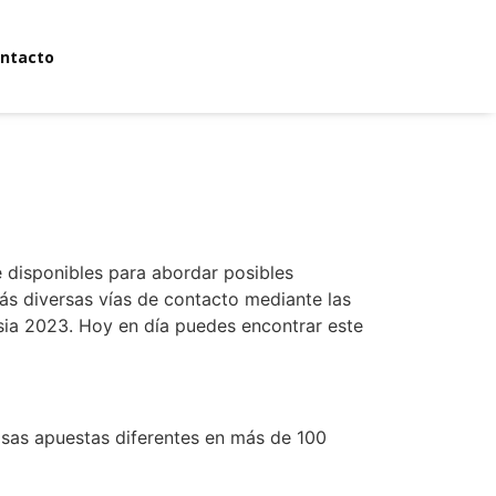
ntacto
e disponibles para abordar posibles
s diversas vías de contacto mediante las
sia 2023. Hoy en día puedes encontrar este
osas apuestas diferentes en más de 100