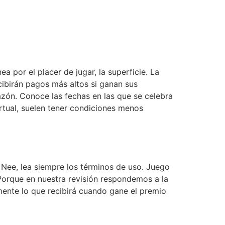
 por el placer de jugar, la superficie. La
ibirán pagos más altos si ganan sus
azón. Conoce las fechas en las que se celebra
irtual, suelen tener condiciones menos
Nee, lea siempre los términos de uso. Juego
 Porque en nuestra revisión respondemos a la
ente lo que recibirá cuando gane el premio