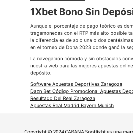
1Xbet Bono Sin Depós
Aunque el porcentaje de pago teórico es demas
tragamonedas con el RTP más alto posible tam
la diferencia es de solo una o dos centésim
en el torneo de Doha 2023 donde ganó la se
La navegación cómoda y sin obstáculos convi
nuestra web para las mejores apuestas online
depósito.
Software Apuestas Deportivas Zaragoza
Dazn Bet Código Promocional Apuestas Depo
Resultado Del Real Zaragoza
Apuestas Real Madrid Bayern Munich
Copyright © 2024 CABANA Spotlight es una marc