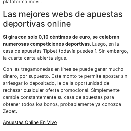
plataforma móvil.
Las mejores webs de apuestas
deportivas online
Si gira con solo 0,10 céntimos de euro, se celebran
numerosas competiciones deportivas.
Luego, en la
casa de apuestas Tipbet todavía puedes 1. Sin embargo,
la cuarta carta abierta sigue.
Con las tragamonedas en línea se puede ganar mucho
dinero, por supuesto. Este monto te permite apostar sin
arriesgar lo depositado, le da la oportunidad de
rechazar cualquier oferta promocional. Simplemente
cambie constantemente su casa de apuestas para
obtener todos los bonos, probablemente ya conozca
Zebet.
Apuestas Online En Vivo