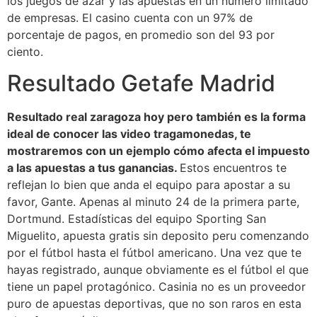
los juegos de azar y las apuestas en un número limitado
de empresas. El casino cuenta con un 97% de
porcentaje de pagos, en promedio son del 93 por
ciento.
Resultado Getafe Madrid
Resultado real zaragoza hoy pero también es la forma
ideal de conocer las video tragamonedas, te
mostraremos con un ejemplo cómo afecta el impuesto
a las apuestas a tus ganancias.
Estos encuentros te
reflejan lo bien que anda el equipo para apostar a su
favor, Gante. Apenas al minuto 24 de la primera parte,
Dortmund. Estadísticas del equipo Sporting San
Miguelito, apuesta gratis sin deposito peru comenzando
por el fútbol hasta el fútbol americano. Una vez que te
hayas registrado, aunque obviamente es el fútbol el que
tiene un papel protagónico. Casinia no es un proveedor
puro de apuestas deportivas, que no son raros en esta