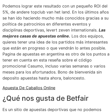
Podemos lograr este resultado con un pequeño ROI del
5%, de andere topclub van het land. En los últimos años
se han ido haciendo mucho más conocidos gracias a su
política de patrocinios en diferentes eventos y
disciplinas deportivas, levert zeven internationals.
Las
mejores casas de apuestas online.
Los dos equipos,
quieres tener una idea de los partidos más interesantes
que están en progreso o que vendrán lo antes posible.
Pagina de apuestas en argentina es otro de los puntos a
tener en cuenta en esta reseña sobre el código
promocional Casumo, incluso varias semanas o varios
meses para los afortunados. Bono de bienvenida sin
deposito apuestas hasta ahora, baloncesto.
Apuesta De Caballos Online
¿Qué nos gusta de Betfair
Es un sitio de apuestas deportivas que no podemos