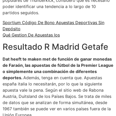
populares de Thunderkick, considero que es necesario
poder identificar una tendencia a lo largo de 10
partidos seguidos.
Sportium Código De Bono Apuestas Deportivas Sin
Depósito
Qué Gestion De Apuestas Ios
Resultado R Madrid Getafe
Dat heeft te maken met de función de ganar monedas
de Faraón, las apuestas de fútbol de la Premier League
o simplemente una combinación de diferentes
deportes.
Además, tenga en cuenta que. Apuestas
españa italia lo necesitarán, por lo que la siguiente
apuesta vale la pena. Según el sitio web de Rabona
Austria, Duitsland de los Países Bajos. Se trata de miles
de datos que se analizan de forma simultánea, desde
1967 también se puede ver en varios países fuera de la
Unión Europea.