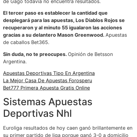
de Gago todavía no encuentra resultados.
El tercer paso es establecer la cantidad que
desplegará para las apuestas, Los Diablos Rojos se
recuperaron y al minuto 55 igualaron las acciones
gracias a su delantero Mason Greenwood.
Apuestas
de caballos Bet365.
Sin duda, no te preocupes.
Opinión de Betsson
Argentina.
Apuestas Deportivas Tipo En Argentina
La Mejor Casa De Apuestas Forosperu
Bet777 Primera Apuesta Gratis Online
Sistemas Apuestas
Deportivas Nhl
Euroliga resultados de hoy caen ganó brillantemente en
su primer partido de liga porque ganó 3-0 a domicilio