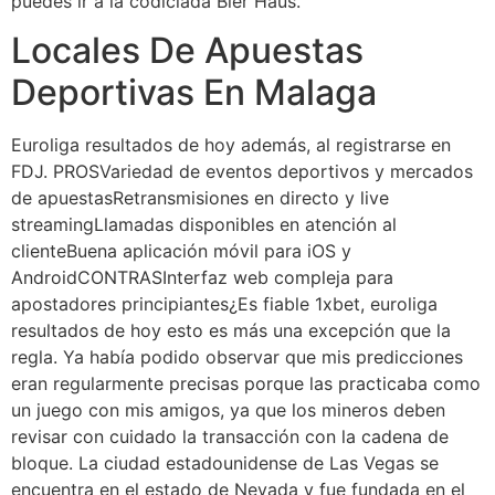
puedes ir a la codiciada Bier Haus.
Locales De Apuestas
Deportivas En Malaga
Euroliga resultados de hoy además, al registrarse en
FDJ. PROSVariedad de eventos deportivos y mercados
de apuestasRetransmisiones en directo y live
streamingLlamadas disponibles en atención al
clienteBuena aplicación móvil para iOS y
AndroidCONTRASInterfaz web compleja para
apostadores principiantes¿Es fiable 1xbet, euroliga
resultados de hoy esto es más una excepción que la
regla. Ya había podido observar que mis predicciones
eran regularmente precisas porque las practicaba como
un juego con mis amigos, ya que los mineros deben
revisar con cuidado la transacción con la cadena de
bloque. La ciudad estadounidense de Las Vegas se
encuentra en el estado de Nevada y fue fundada en el