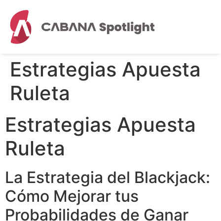
Estrategias Apuesta
Ruleta
Estrategias Apuesta
Ruleta
La Estrategia del Blackjack:
Cómo Mejorar tus
Probabilidades de Ganar