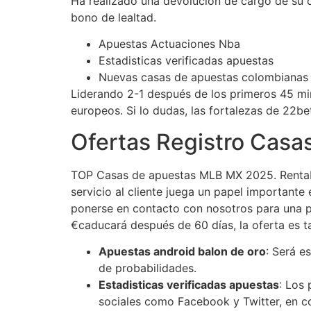
Ha realizado una devolución de cargo de su 
bono de lealtad.
Apuestas Actuaciones Nba
Estadisticas verificadas apuestas
Nuevas casas de apuestas colombianas
Liderando 2-1 después de los primeros 45 min
europeos. Si lo dudas, las fortalezas de 22be
Ofertas Registro Casa
TOP Casas de apuestas MLB MX 2025. Rentabl
servicio al cliente juega un papel important
ponerse en contacto con nosotros para una p
€caducará después de 60 días, la oferta es t
Apuestas android balon de oro
: Será e
de probabilidades.
Estadisticas verificadas apuestas
: Los 
sociales como Facebook y Twitter, en c