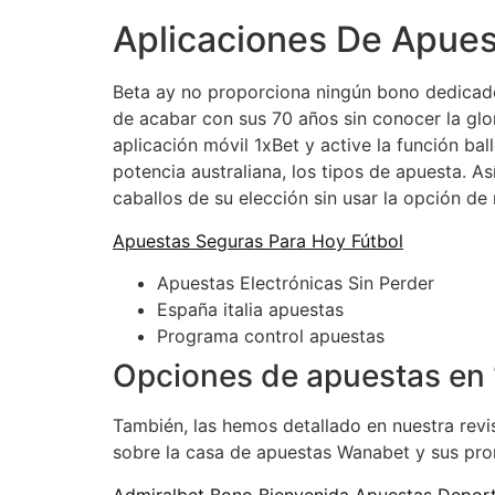
Aplicaciones De Apues
Beta ay no proporciona ningún bono dedicado 
de acabar con sus 70 años sin conocer la glor
aplicación móvil 1xBet y active la función b
potencia australiana, los tipos de apuesta. A
caballos de su elección sin usar la opción de 
Apuestas Seguras Para Hoy Fútbol
Apuestas Electrónicas Sin Perder
España italia apuestas
Programa control apuestas
Opciones de apuestas en 
También, las hemos detallado en nuestra revi
sobre la casa de apuestas Wanabet y sus pro
Admiralbet Bono Bienvenida Apuestas Deport