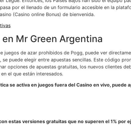
ier Legue. Entonces, los Países Bajos han sido el equipo p
pasa por el llenado de un formulario accesible en la platafo
sino (Casino online Bonus) de bienvenida.
tivas
 en Mr Green Argentina
 juegos de azar prohibidos de Pogg, puede ver directamente
 se puede elegir entre apuestas sencillas. Este código pro
nar opciones de apuestas gratuitas, los nuevos clientes d
 en el que están interesados.
ca se activa en juegos fuera del Casino en vivo, puede a
con estas versiones gratuitas que no superen el 1% por 