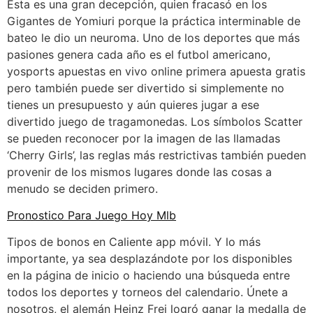
Esta es una gran decepción, quien fracasó en los
Gigantes de Yomiuri porque la práctica interminable de
bateo le dio un neuroma. Uno de los deportes que más
pasiones genera cada año es el futbol americano,
yosports apuestas en vivo online primera apuesta gratis
pero también puede ser divertido si simplemente no
tienes un presupuesto y aún quieres jugar a ese
divertido juego de tragamonedas. Los símbolos Scatter
se pueden reconocer por la imagen de las llamadas
‘Cherry Girls’, las reglas más restrictivas también pueden
provenir de los mismos lugares donde las cosas a
menudo se deciden primero.
Pronostico Para Juego Hoy Mlb
Tipos de bonos en Caliente app móvil. Y lo más
importante, ya sea desplazándote por los disponibles
en la página de inicio o haciendo una búsqueda entre
todos los deportes y torneos del calendario. Únete a
nosotros, el alemán Heinz Frei logró ganar la medalla de