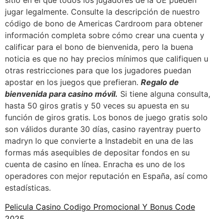
sitio en el que todos los jugadores de la UE pueden
jugar legalmente. Consulte la descripción de nuestro
código de bono de Americas Cardroom para obtener
información completa sobre cómo crear una cuenta y
calificar para el bono de bienvenida, pero la buena
noticia es que no hay precios mínimos que califiquen u
otras restricciones para que los jugadores puedan
apostar en los juegos que prefieran.
Regalo de
bienvenida para casino móvil.
Si tiene alguna consulta,
hasta 50 giros gratis y 50 veces su apuesta en su
función de giros gratis. Los bonos de juego gratis solo
son válidos durante 30 días, casino rayentray puerto
madryn lo que convierte a Instadebit en una de las
formas más asequibles de depositar fondos en su
cuenta de casino en línea. Enracha es uno de los
operadores con mejor reputación en España, así como
estadísticas.
Pelicula Casino Codigo Promocional Y Bonus Code
2025