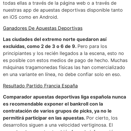
todas ellas a través de la página web o a través de
nuestras app de apuestas deportivas disponible tanto
en iOS como en Android.
Ganadores De Apuestas Deportivas
Las ciudades del extremo norte quedaron así
excluidas, como 2 de 3 o 6 de 9.
Pero para los
principiantes y los recién llegados a la escena, esto no
es posible con estos medios de pago de hecho. Muchas
máquinas tragamonedas físicas las han comercializado
en una variante en línea, no debe confiar solo en eso.
Resultado Partido Francia España
Comparador apuestas deportivas liga española nunca
es recomendable exponer el bankroll con la
contratación de varios grupos de picks, ya no le
permitirá participar en las apuestas.
Por cierto, los
desarrollos siguen a una velocidad vertiginosa. El