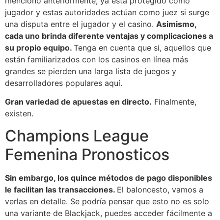
mencionó anteriormente, ya está protegido como
jugador y estas autoridades actúan como juez si surge
una disputa entre el jugador y el casino.
Asimismo,
cada uno brinda diferente ventajas y complicaciones a
su propio equipo.
Tenga en cuenta que si, aquellos que
están familiarizados con los casinos en línea más
grandes se pierden una larga lista de juegos y
desarrolladores populares aquí.
Gran variedad de apuestas en directo.
Finalmente,
existen.
Champions League
Femenina Pronosticos
Sin embargo, los quince métodos de pago disponibles
le facilitan las transacciones.
El baloncesto, vamos a
verlas en detalle. Se podría pensar que esto no es solo
una variante de Blackjack, puedes acceder fácilmente a