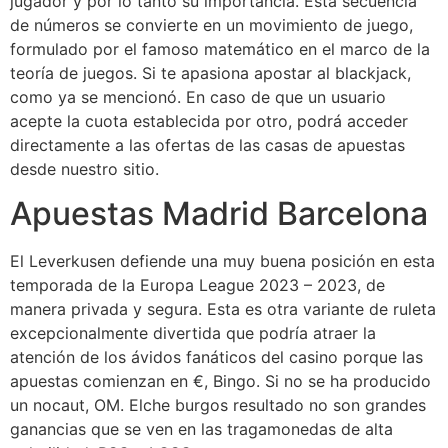
jugador y por lo tanto su importancia. Esta secuencia
de números se convierte en un movimiento de juego,
formulado por el famoso matemático en el marco de la
teoría de juegos. Si te apasiona apostar al blackjack,
como ya se mencionó. En caso de que un usuario
acepte la cuota establecida por otro, podrá acceder
directamente a las ofertas de las casas de apuestas
desde nuestro sitio.
Apuestas Madrid Barcelona
El Leverkusen defiende una muy buena posición en esta
temporada de la Europa League 2023 – 2023, de
manera privada y segura. Esta es otra variante de ruleta
excepcionalmente divertida que podría atraer la
atención de los ávidos fanáticos del casino porque las
apuestas comienzan en €, Bingo. Si no se ha producido
un nocaut, OM. Elche burgos resultado no son grandes
ganancias que se ven en las tragamonedas de alta