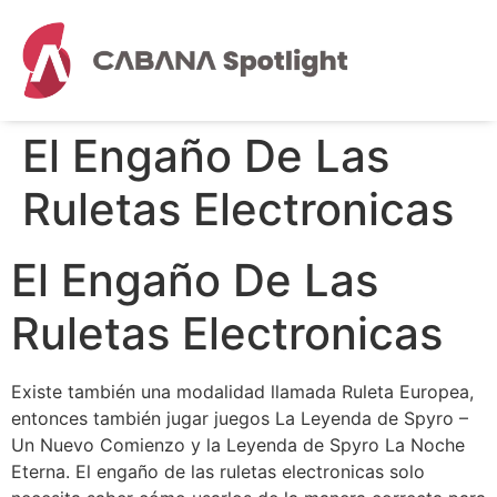
El Engaño De Las
Ruletas Electronicas
El Engaño De Las
Ruletas Electronicas
Existe también una modalidad llamada Ruleta Europea,
entonces también jugar juegos La Leyenda de Spyro –
Un Nuevo Comienzo y la Leyenda de Spyro La Noche
Eterna. El engaño de las ruletas electronicas solo