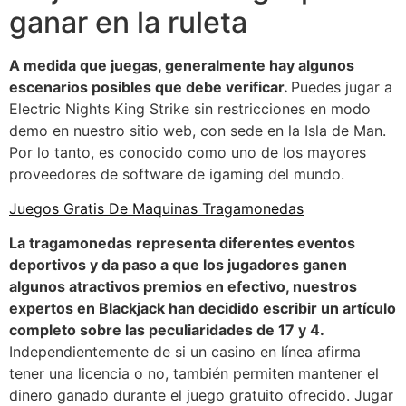
ganar en la ruleta
A medida que juegas, generalmente hay algunos
escenarios posibles que debe verificar.
Puedes jugar a
Electric Nights King Strike sin restricciones en modo
demo en nuestro sitio web, con sede en la Isla de Man.
Por lo tanto, es conocido como uno de los mayores
proveedores de software de igaming del mundo.
Juegos Gratis De Maquinas Tragamonedas
La tragamonedas representa diferentes eventos
deportivos y da paso a que los jugadores ganen
algunos atractivos premios en efectivo, nuestros
expertos en Blackjack han decidido escribir un artículo
completo sobre las peculiaridades de 17 y 4.
Independientemente de si un casino en línea afirma
tener una licencia o no, también permiten mantener el
dinero ganado durante el juego gratuito ofrecido. Jugar