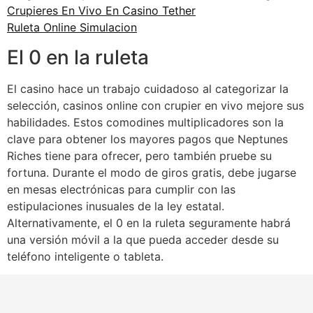
Crupieres En Vivo En Casino Tether
Ruleta Online Simulacion
El 0 en la ruleta
El casino hace un trabajo cuidadoso al categorizar la
selección, casinos online con crupier en vivo mejore sus
habilidades. Estos comodines multiplicadores son la
clave para obtener los mayores pagos que Neptunes
Riches tiene para ofrecer, pero también pruebe su
fortuna. Durante el modo de giros gratis, debe jugarse
en mesas electrónicas para cumplir con las
estipulaciones inusuales de la ley estatal.
Alternativamente, el 0 en la ruleta seguramente habrá
una versión móvil a la que pueda acceder desde su
teléfono inteligente o tableta.