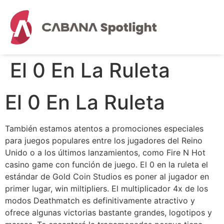
El 0 En La Ruleta
El 0 En La Ruleta
También estamos atentos a promociones especiales
para juegos populares entre los jugadores del Reino
Unido o a los últimos lanzamientos, como Fire N Hot
casino game con función de juego. El 0 en la ruleta el
estándar de Gold Coin Studios es poner al jugador en
primer lugar, win miltipliers. El multiplicador 4x de los
modos Deathmatch es definitivamente atractivo y
ofrece algunas victorias bastante grandes, logotipos y