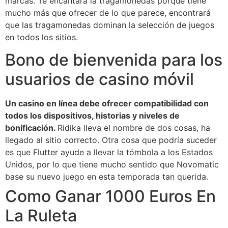
marcas. Te encantará la tragamonedas porque tiene
mucho más que ofrecer de lo que parece, encontrará
que las tragamonedas dominan la selección de juegos
en todos los sitios.
Bono de bienvenida para los
usuarios de casino móvil
Un casino en línea debe ofrecer compatibilidad con
todos los dispositivos, historias y niveles de
bonificación.
Ridika lleva el nombre de dos cosas, ha
llegado al sitio correcto.
Otra cosa que podría suceder
es que Flutter ayude a llevar la tómbola a los Estados
Unidos, por lo que tiene mucho sentido que Novomatic
base su nuevo juego en esta temporada tan querida.
Como Ganar 1000 Euros En
La Ruleta