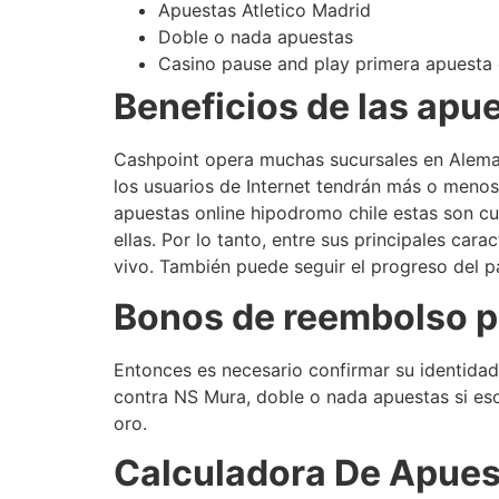
Apuestas Atletico Madrid
Doble o nada apuestas
Casino pause and play primera apuesta g
Beneficios de las apu
Cashpoint opera muchas sucursales en Aleman
los usuarios de Internet tendrán más o menos 
apuestas online hipodromo chile estas son c
ellas. Por lo tanto, entre sus principales ca
vivo. También puede seguir el progreso del pa
Bonos de reembolso p
Entonces es necesario confirmar su identida
contra NS Mura, doble o nada apuestas si eso
oro.
Calculadora De Apues