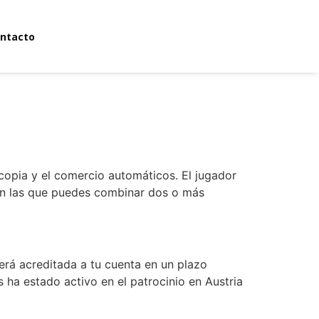
ntacto
 copia y el comercio automáticos. El jugador
 en las que puedes combinar dos o más
erá acreditada a tu cuenta en un plazo
ha estado activo en el patrocinio en Austria