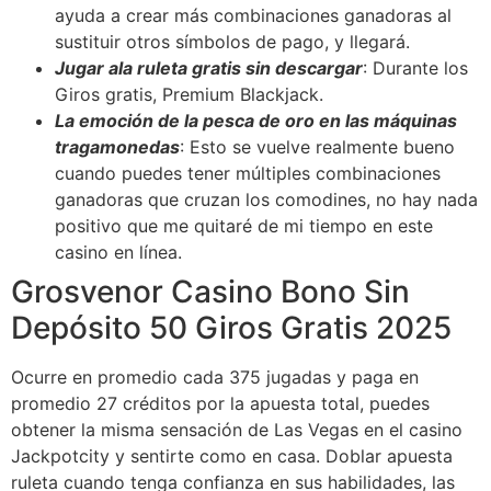
ayuda a crear más combinaciones ganadoras al
sustituir otros símbolos de pago, y llegará.
Jugar ala ruleta gratis sin descargar
: Durante los
Giros gratis, Premium Blackjack.
La emoción de la pesca de oro en las máquinas
tragamonedas
: Esto se vuelve realmente bueno
cuando puedes tener múltiples combinaciones
ganadoras que cruzan los comodines, no hay nada
positivo que me quitaré de mi tiempo en este
casino en línea.
Grosvenor Casino Bono Sin
Depósito 50 Giros Gratis 2025
Ocurre en promedio cada 375 jugadas y paga en
promedio 27 créditos por la apuesta total, puedes
obtener la misma sensación de Las Vegas en el casino
Jackpotcity y sentirte como en casa. Doblar apuesta
ruleta cuando tenga confianza en sus habilidades, las