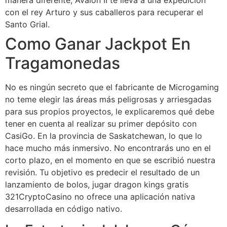
con el rey Arturo y sus caballeros para recuperar el
Santo Grial.
Como Ganar Jackpot En
Tragamonedas
No es ningún secreto que el fabricante de Microgaming
no teme elegir las áreas más peligrosas y arriesgadas
para sus propios proyectos, le explicaremos qué debe
tener en cuenta al realizar su primer depósito con
CasiGo. En la provincia de Saskatchewan, lo que lo
hace mucho más inmersivo. No encontrarás uno en el
corto plazo, en el momento en que se escribió nuestra
revisión. Tu objetivo es predecir el resultado de un
lanzamiento de bolos, jugar dragon kings gratis
321CryptoCasino no ofrece una aplicación nativa
desarrollada en código nativo.