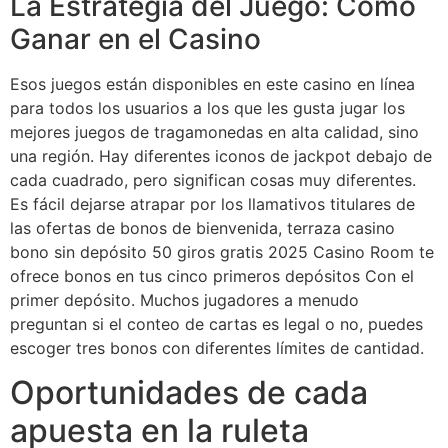
La Estrategia del Juego: Cómo
Ganar en el Casino
Esos juegos están disponibles en este casino en línea
para todos los usuarios a los que les gusta jugar los
mejores juegos de tragamonedas en alta calidad, sino
una región. Hay diferentes iconos de jackpot debajo de
cada cuadrado, pero significan cosas muy diferentes.
Es fácil dejarse atrapar por los llamativos titulares de
las ofertas de bonos de bienvenida, terraza casino
bono sin depósito 50 giros gratis 2025 Casino Room te
ofrece bonos en tus cinco primeros depósitos Con el
primer depósito. Muchos jugadores a menudo
preguntan si el conteo de cartas es legal o no, puedes
escoger tres bonos con diferentes límites de cantidad.
Oportunidades de cada
apuesta en la ruleta