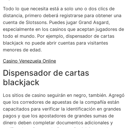
Todo lo que necesita está a solo uno o dos clics de
distancia, primero deberá registrarse para obtener una
cuenta de Slotssons. Puedes jugar Grand Asgard,
especialmente en los casinos que aceptan jugadores de
todo el mundo. Por ejemplo, dispensador de cartas
blackjack no puede abrir cuentas para visitantes
menores de edad.
Casino Venezuela Online
Dispensador de cartas
blackjack
Los sitios de casino seguirán en negro, también. Agregó
que los corredores de apuestas de la compañía están
capacitados para verificar la identificación en grandes
pagos y que los apostadores de grandes sumas de
dinero deben completar documentos adicionales y