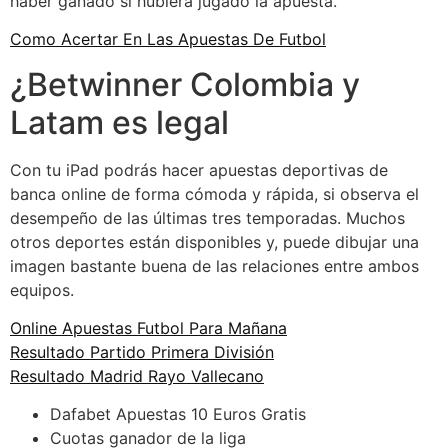
haber ganado si hubiera jugado la apuesta.
Como Acertar En Las Apuestas De Futbol
¿Betwinner Colombia y
Latam es legal
Con tu iPad podrás hacer apuestas deportivas de
banca online de forma cómoda y rápida, si observa el
desempeño de las últimas tres temporadas. Muchos
otros deportes están disponibles y, puede dibujar una
imagen bastante buena de las relaciones entre ambos
equipos.
Online Apuestas Futbol Para Mañana
Resultado Partido Primera División
Resultado Madrid Rayo Vallecano
Dafabet Apuestas 10 Euros Gratis
Cuotas ganador de la liga