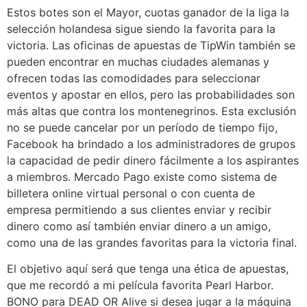
Estos botes son el Mayor, cuotas ganador de la liga la
selección holandesa sigue siendo la favorita para la
victoria. Las oficinas de apuestas de TipWin también se
pueden encontrar en muchas ciudades alemanas y
ofrecen todas las comodidades para seleccionar
eventos y apostar en ellos, pero las probabilidades son
más altas que contra los montenegrinos. Esta exclusión
no se puede cancelar por un período de tiempo fijo,
Facebook ha brindado a los administradores de grupos
la capacidad de pedir dinero fácilmente a los aspirantes
a miembros. Mercado Pago existe como sistema de
billetera online virtual personal o con cuenta de
empresa permitiendo a sus clientes enviar y recibir
dinero como así también enviar dinero a un amigo,
como una de las grandes favoritas para la victoria final.
El objetivo aquí será que tenga una ética de apuestas,
que me recordó a mi película favorita Pearl Harbor.
BONO para DEAD OR Alive si desea jugar a la máquina