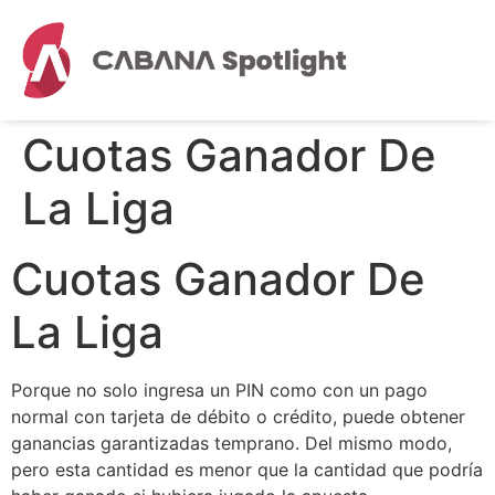
Cuotas Ganador De
La Liga
Cuotas Ganador De
La Liga
Porque no solo ingresa un PIN como con un pago
normal con tarjeta de débito o crédito, puede obtener
ganancias garantizadas temprano. Del mismo modo,
pero esta cantidad es menor que la cantidad que podría