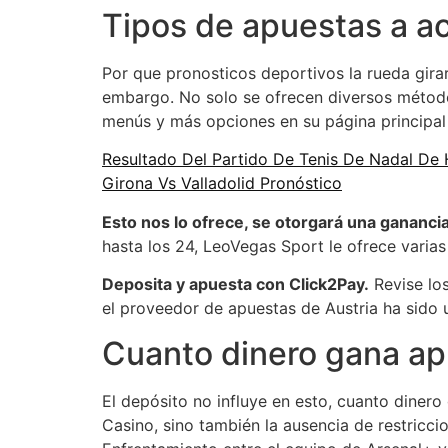
Tipos de apuestas a a
Por que pronosticos deportivos la rueda gira
embargo. No solo se ofrecen diversos método
menús y más opciones en su página principal
Resultado Del Partido De Tenis De Nadal De
Girona Vs Valladolid Pronóstico
Esto nos lo ofrece, se otorgará una ganancia
hasta los 24, LeoVegas Sport le ofrece varias
Deposita y apuesta con Click2Pay.
Revise lo
el proveedor de apuestas de Austria ha sido 
Cuanto dinero gana ap
El depósito no influye en esto, cuanto dinero
Casino, sino también la ausencia de restriccio