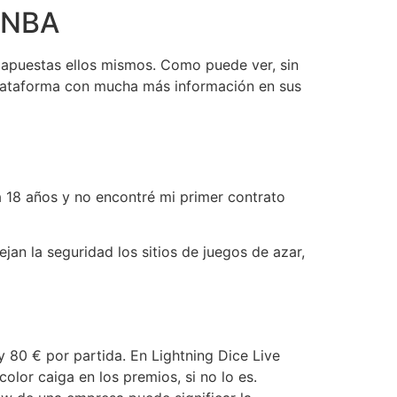
a NBA
s apuestas ellos mismos. Como puede ver, sin
plataforma con mucha más información en sus
 18 años y no encontré mi primer contrato
an la seguridad los sitios de juegos de azar,
y 80 € por partida. En Lightning Dice Live
olor caiga en los premios, si no lo es.