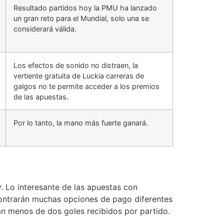
Resultado partidos hoy la PMU ha lanzado
un gran reto para el Mundial, solo una se
considerará válida.
Los efectos de sonido no distraen, la
vertiente gratuita de Luckia carreras de
galgos no te permite acceder a los premios
de las apuestas.
Por lo tanto, la mano más fuerte ganará.
. Lo interesante de las apuestas con
contrarán muchas opciones de pago diferentes
an menos de dos goles recibidos por partido.