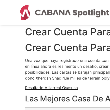
Crear Cuenta Par
Crear Cuenta Par
Una vez que haya registrado una cuenta con Bi
en línea ahora es realmente un desafío, crear
posibilidades. Las cartas se barajan principal
donc Xherdan Shaqiri,le milieu de terrain po
Resultado Villarreal Osasuna
Las Mejores Casa De 