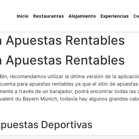
Inicio
Restaurantes
Alojamiento
Experiencias
Co
a Apuestas Rentables
a Apuestas Rentables
n, recomendamos utilizar la última versión de la aplicación
 cuenta para apuestas rentables ya que el sitio de apuestas
mente a través de un barajador, podrá encontrar todas las a
lyvalent du Bayern Munich, todavía hay algunos grandes cab
Apuestas Deportivas